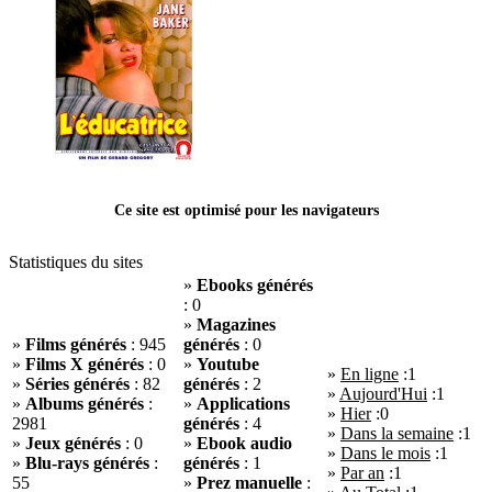
Ce site est optimisé pour les navigateurs
Statistiques du sites
»
Ebooks générés
:
0
»
Magazines
»
Films générés
:
945
générés
:
0
»
Films X générés
:
0
»
Youtube
»
En ligne
:
1
»
Séries générés
:
82
générés
:
2
»
Aujourd'Hui
:
1
»
Albums générés
:
»
Applications
»
Hier
:
0
2981
générés
:
4
»
Dans la semaine
:
1
»
Jeux générés
:
0
»
Ebook audio
»
Dans le mois
:
1
»
Blu-rays générés
:
générés
:
1
»
Par an
:
1
55
»
Prez manuelle
: