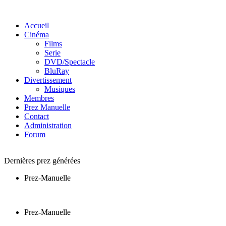
Accueil
Cinéma
Films
Serie
DVD/Spectacle
BluRay
Divertissement
Musiques
Membres
Prez Manuelle
Contact
Administration
Forum
Dernières prez générées
Prez-Manuelle
Prez-Manuelle